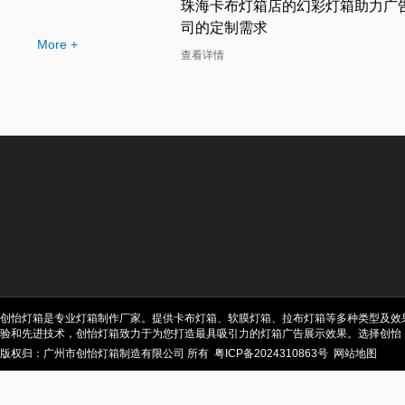
布灯箱工厂提供的幻彩灯
珠海卡布灯箱店的幻彩灯箱助力广
司的定制需求
More +
查看详情
创怡灯箱是专业灯箱制作厂家。提供卡布灯箱、软膜灯箱、拉布灯箱等多种类型及效
验和先进技术，创怡灯箱致力于为您打造最具吸引力的灯箱广告展示效果。选择创怡
版权归：广州市创怡灯箱制造有限公司 所有
粤ICP备2024310863号
网站地图