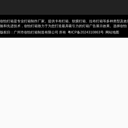
创怡灯箱是专业灯箱制作厂家。提供卡布灯箱、软膜灯箱、拉布灯箱等多种类型及效
验和先进技术，创怡灯箱致力于为您打造最具吸引力的灯箱广告展示效果。选择创怡
版权归：广州市创怡灯箱制造有限公司 所有
粤ICP备2024310863号
网站地图