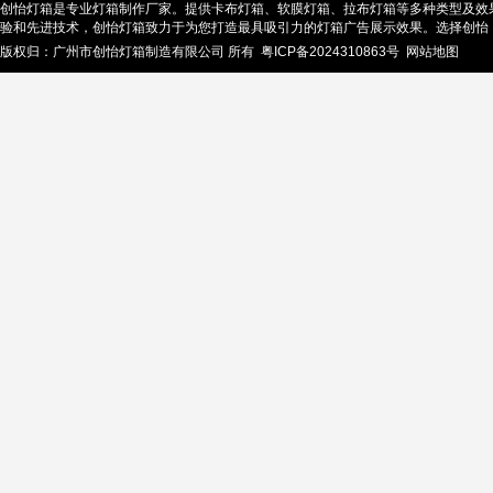
创怡灯箱是专业灯箱制作厂家。提供卡布灯箱、软膜灯箱、拉布灯箱等多种类型及效
验和先进技术，创怡灯箱致力于为您打造最具吸引力的灯箱广告展示效果。选择创怡
版权归：广州市创怡灯箱制造有限公司 所有
粤ICP备2024310863号
网站地图