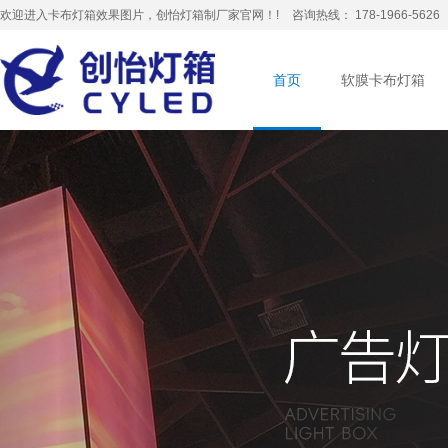
欢迎进入卡布灯箱效果图片，创怡灯箱制厂家官网！!
咨询热线： 178-1966-5626
首页
软膜卡布灯箱
卡布灯箱