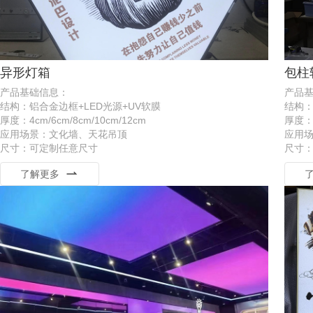
异形灯箱
包柱
产品基础信息：
产品
结构：铝合金边框+LED光源+UV软膜
结构：
厚度：4cm/6cm/8cm/10cm/12cm
厚度：
应用场景：文化墙、天花吊顶
应用
尺寸：可定制任意尺寸
尺寸
了解更多