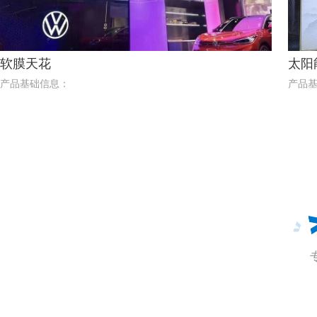
软膜天花
太阳
产品基础信息：
产品
结构：h型材+LED光源+UV软膜
结构：
厚度：10cm深度最佳
厚度：1
应用场景：天花吊顶
应用
尺寸：可定制任意尺寸
尺寸
了解更多