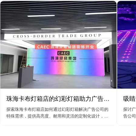
珠海卡布灯箱店的幻彩灯箱助力广告公
吸睛
司的定制需求
幻彩
探索珠海卡布灯箱店如何通过幻彩灯箱解决广告公司的
探讨广
特殊需求，提供高亮度、耐用和灵活的定制化设计，助
告公司
力广告展现更具吸引力的视觉效果。
能控制