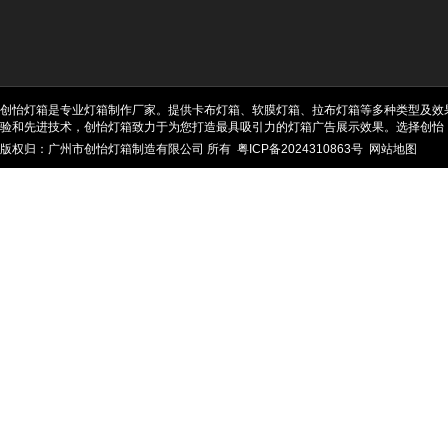
创怡灯箱是专业灯箱制作厂家。提供卡布灯箱、软膜灯箱、拉布灯箱等多种类型及效
验和先进技术，创怡灯箱致力于为您打造最具吸引力的灯箱广告展示效果。选择创怡
版权归：广州市创怡灯箱制造有限公司 所有
粤ICP备2024310863号
网站地图