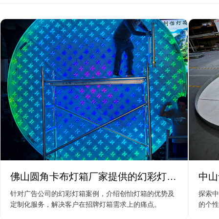
佛山圆角卡布灯箱厂家提供的幻彩灯箱
中山
解决方案
箱案
针对广告公司的幻彩灯箱案例，介绍创怡灯箱的优势及
探索中
定制化服务，解决客户在招牌灯箱需求上的痛点。
的个性
案。