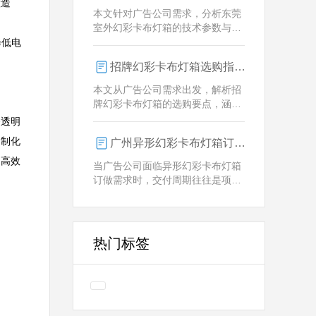
意造
业解决方案。
本文针对广告公司需求，分析东莞
室外幻彩卡布灯箱的技术参数与定
制优势，重点解析动态视觉效果、
降低电
全天候耐用性及智能控制功能。
招牌幻彩卡布灯箱选购指南：广州广告公司专业视角
本文从广告公司需求出发，解析招
牌幻彩卡布灯箱的选购要点，涵盖
技术参数、定制化服务及供应商响
务透明
应等核心维度，助力广告公司为客
定制化
广州异形幻彩卡布灯箱订做：广告人必看的交付周期决策指南
户提供专业解决方案。
和高效
当广告公司面临异形幻彩卡布灯箱
订做需求时，交付周期往往是项目
成败的关键。广州专业厂家如何通
过技术预配与柔性生产体系，将定
制周期压缩至行业领先水平？
热门标签