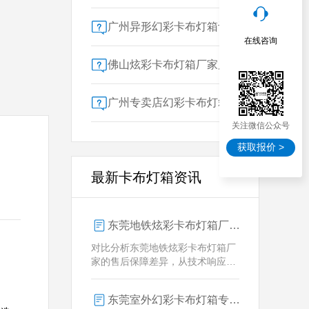
广州异形幻彩卡布灯箱订做：广告人必看的交付周期决策指南
在线咨询
佛山炫彩卡布灯箱厂家质量对比指南：广告公司选型核心参数解析
广州专卖店幻彩卡布灯箱选购指南：一位广告总监的售后保障启示录
关注微信公众号
获取报价 >
最新卡布灯箱资讯
东莞地铁炫彩卡布灯箱厂家售后保障对比指南：广告公司选型核心要素解析
对比分析东莞地铁炫彩卡布灯箱厂
家的售后保障差异，从技术响应、
定制维护、批量服务三维度为广告
公司提供选型参考，解析创怡灯箱
东莞室外幻彩卡布灯箱专业供应商技术解析
在动态效果与全天候耐用性上的专