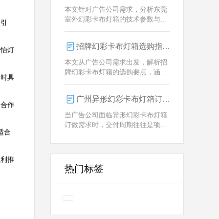
业解决方案。
本文针对广告公司需求，分析东莞
室外幻彩卡布灯箱的技术参数与定
吸引
制优势，重点解析动态视觉效果、
全天候耐用性及智能控制功能。
招牌幻彩卡布灯箱选购指南：广州广告公司专业视角
创怡灯
本文从广告公司需求出发，解析招
牌幻彩卡布灯箱的选购要点，涵盖
价时具
技术参数、定制化服务及供应商响
应等核心维度，助力广告公司为客
广州异形幻彩卡布灯箱订做：广告人必看的交付周期决策指南
户提供专业解决方案。
，合作
当广告公司面临异形幻彩卡布灯箱
订做需求时，交付周期往往是项目
适合
成败的关键。广州专业厂家如何通
过技术预配与柔性生产体系，将定
制周期压缩至行业领先水平？
顺利推
热门标签