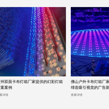
广州双面卡布灯箱厂家提供的幻彩灯箱
佛山户外卡布灯箱厂
方案案例
缔造吸引视觉的广告
看详情
查看详情