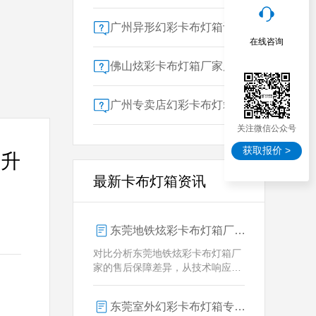
广州异形幻彩卡布灯箱订做：广告人必看的交付周期决策指南
在线咨询
佛山炫彩卡布灯箱厂家质量对比指南：广告公司选型核心参数解析
广州专卖店幻彩卡布灯箱选购指南：一位广告总监的售后保障启示录
关注微信公众号
获取报价 >
提升
最新卡布灯箱资讯
东莞地铁炫彩卡布灯箱厂家售后保障对比指南：广告公司选型核心要素解析
对比分析东莞地铁炫彩卡布灯箱厂
家的售后保障差异，从技术响应、
定制维护、批量服务三维度为广告
公司提供选型参考，解析创怡灯箱
东莞室外幻彩卡布灯箱专业供应商技术解析
在动态效果与全天候耐用性上的专