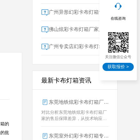
广州异形幻彩卡布灯箱订做：广告人必看的交付周期决策指南
在线咨询
佛山炫彩卡布灯箱厂家质量对比指南：广告公司选型核心参数解析
广州专卖店幻彩卡布灯箱选购指南：一位广告总监的售后保障启示录
关注微信公众号
获取报价 >
最新卡布灯箱资讯
东莞地铁炫彩卡布灯箱厂家售后保障对比指南：广告公司选型核心要素解析
对比分析东莞地铁炫彩卡布灯箱厂
家的售后保障差异，从技术响应、
灯箱的
定制维护、批量服务三维度为广告
公司提供选型参考，解析创怡灯箱
理的批
东莞室外幻彩卡布灯箱专业供应商技术解析
在动态效果与全天候耐用性上的专