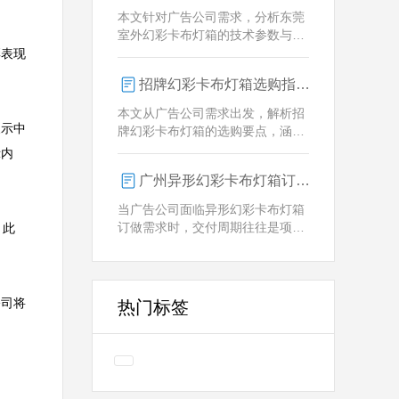
业解决方案。
本文针对广告公司需求，分析东莞
室外幻彩卡布灯箱的技术参数与定
制优势，重点解析动态视觉效果、
彩表现
全天候耐用性及智能控制功能。
招牌幻彩卡布灯箱选购指南：广州广告公司专业视角
本文从广告公司需求出发，解析招
展示中
牌幻彩卡布灯箱的选购要点，涵盖
技术参数、定制化服务及供应商响
示内
应等核心维度，助力广告公司为客
广州异形幻彩卡布灯箱订做：广告人必看的交付周期决策指南
户提供专业解决方案。
当广告公司面临异形幻彩卡布灯箱
订做需求时，交付周期往往是项目
。此
成败的关键。广州专业厂家如何通
过技术预配与柔性生产体系，将定
制周期压缩至行业领先水平？
公司将
热门标签