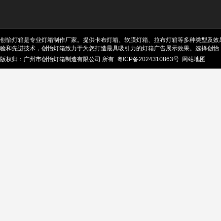
创怡灯箱是专业灯箱制作厂家。提供卡布灯箱、软膜灯箱、拉布灯箱等多种类型及效
验和先进技术，创怡灯箱致力于为您打造最具吸引力的灯箱广告展示效果。选择创怡
版权归：广州市创怡灯箱制造有限公司 所有
粤ICP备2024310863号
网站地图