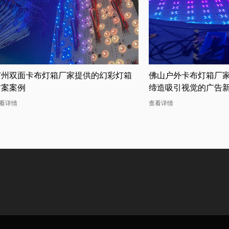
广州双面卡布灯箱厂家提供的幻彩灯箱
佛山户外卡布灯箱厂
方案案例
缔造吸引视觉的广告
看详情
查看详情