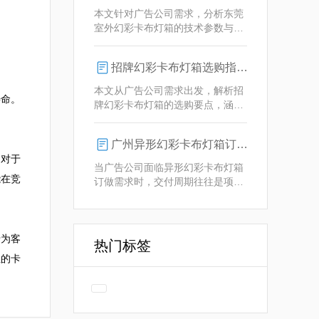
业解决方案。
本文针对广告公司需求，分析东莞
室外幻彩卡布灯箱的技术参数与定
制优势，重点解析动态视觉效果、
全天候耐用性及智能控制功能。
招牌幻彩卡布灯箱选购指南：广州广告公司专业视角
本文从广告公司需求出发，解析招
寿命。
牌幻彩卡布灯箱的选购要点，涵盖
技术参数、定制化服务及供应商响
应等核心维度，助力广告公司为客
广州异形幻彩卡布灯箱订做：广告人必看的交付周期决策指南
户提供专业解决方案。
。对于
当广告公司面临异形幻彩卡布灯箱
能在竞
订做需求时，交付周期往往是项目
成败的关键。广州专业厂家如何通
过技术预配与柔性生产体系，将定
制周期压缩至行业领先水平？
于为客
热门标签
业的卡