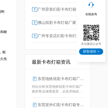
广州异形幻彩卡布灯箱订做：广告人必看的交付周期决策指南
旧料
在线咨询
佛山炫彩卡布灯箱厂家质量对比指南：广告公司选型核心参数解析
观和耐
广州专卖店幻彩卡布灯箱选购指南：一位广告总监的售后保障启示录
关注微信公众号
获取报价 >
，相
持久性
最新卡布灯箱资讯
东莞地铁炫彩卡布灯箱厂家售后保障对比指南：广告公司选型核心要素解析
对比分析东莞地铁炫彩卡布灯箱厂
家的售后保障差异，从技术响应、
定制维护、批量服务三维度为广告
公司提供选型参考，解析创怡灯箱
东莞室外幻彩卡布灯箱专业供应商技术解析
在动态效果与全天候耐用性上的专