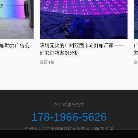
箱助力广告公
吸睛无比的广州双面卡布灯箱厂家——
幻彩灯箱案例分析
查看详情
查
24小时服务热线
178-1966-5626
广州市白云区太和谢家庄永利西街自编6号首层