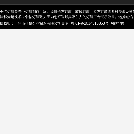
创怡灯箱是专业灯箱制作厂家。提供卡布灯箱、软膜灯箱、拉布灯箱等多种类型及效
验和先进技术，创怡灯箱致力于为您打造最具吸引力的灯箱广告展示效果。选择创怡
版权归：广州市创怡灯箱制造有限公司 所有
粤ICP备2024310863号
网站地图