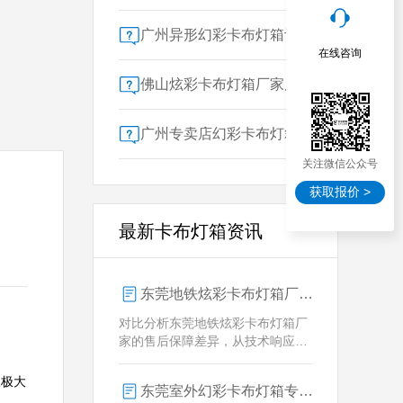
广州异形幻彩卡布灯箱订做：广告人必看的交付周期决策指南
在线咨询
佛山炫彩卡布灯箱厂家质量对比指南：广告公司选型核心参数解析
广州专卖店幻彩卡布灯箱选购指南：一位广告总监的售后保障启示录
关注微信公众号
获取报价 >
最新卡布灯箱资讯
东莞地铁炫彩卡布灯箱厂家售后保障对比指南：广告公司选型核心要素解析
对比分析东莞地铁炫彩卡布灯箱厂
家的售后保障差异，从技术响应、
定制维护、批量服务三维度为广告
公司提供选型参考，解析创怡灯箱
报极大
东莞室外幻彩卡布灯箱专业供应商技术解析
在动态效果与全天候耐用性上的专