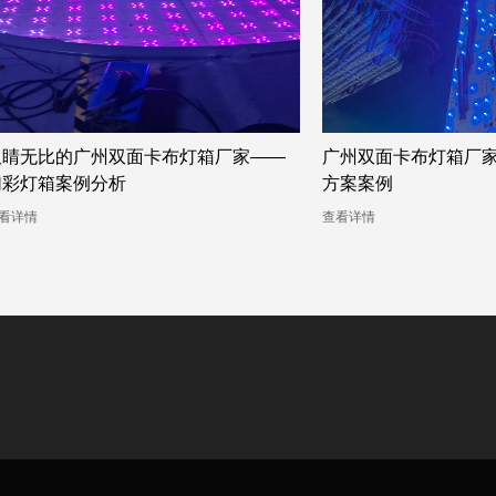
广州双面卡布灯箱厂家提供的幻彩灯箱
佛山户外卡布灯箱厂
方案案例
缔造吸引视觉的广告
看详情
查看详情