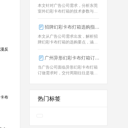
业解决方案。
本文针对广告公司需求，分析东莞
室外幻彩卡布灯箱的技术参数与定
制优势，重点解析动态视觉效果、
全天候耐用性及智能控制功能。
招牌幻彩卡布灯箱选购指南：广州广告公司专业视角
本文从广告公司需求出发，解析招
牌幻彩卡布灯箱的选购要点，涵盖
技术参数、定制化服务及供应商响
流漫反
应等核心维度，助力广告公司为客
广州异形幻彩卡布灯箱订做：广告人必看的交付周期决策指南
户提供专业解决方案。
当广告公司面临异形幻彩卡布灯箱
订做需求时，交付周期往往是项目
成败的关键。广州专业厂家如何通
过技术预配与柔性生产体系，将定
制周期压缩至行业领先水平？
版卡布
热门标签