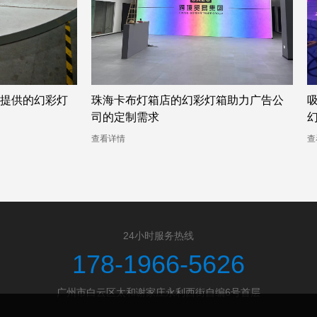
箱助力广告公
吸睛无比的广州双面卡布灯箱厂家——
幻彩灯箱案例分析
查看详情
查
24小时服务热线
178-1966-5626
广州市白云区太和谢家庄永利西街自编6号首层