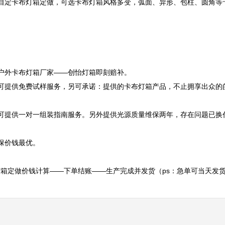
自定卡布灯箱定做，可选卡布灯箱风格多变，弧面、异形、包柱、圆角等
户外卡布灯箱厂家——创怡灯箱即刻赔补。

可提供免费试样服务，另可承诺：提供的卡布灯箱产品，不止拥享出众的
可提供一对一组装指南服务。另外提供光源质量维保两年，存在问题已换
价钱最优。

箱定做价钱计算——下单结账——生产完成并发货（ps：急单可当天发