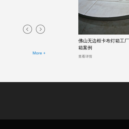
无边框卡布灯箱工厂提供的幻彩灯
珠海卡布灯箱店的幻彩灯
例
司的定制需求
More +
详情
查看详情