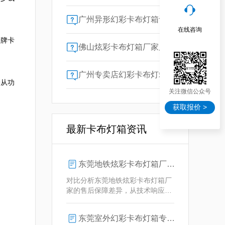
广州异形幻彩卡布灯箱订做：广告人必看的交付周期决策指南
在线咨询
告牌卡
佛山炫彩卡布灯箱厂家质量对比指南：广告公司选型核心参数解析
广州专卖店幻彩卡布灯箱选购指南：一位广告总监的售后保障启示录
论从功
关注微信公众号
获取报价 >
最新卡布灯箱资讯
东莞地铁炫彩卡布灯箱厂家售后保障对比指南：广告公司选型核心要素解析
对比分析东莞地铁炫彩卡布灯箱厂
家的售后保障差异，从技术响应、
定制维护、批量服务三维度为广告
公司提供选型参考，解析创怡灯箱
东莞室外幻彩卡布灯箱专业供应商技术解析
在动态效果与全天候耐用性上的专