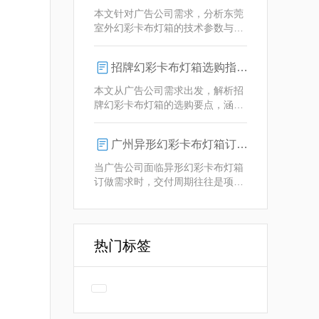
业解决方案。
本文针对广告公司需求，分析东莞
室外幻彩卡布灯箱的技术参数与定
制优势，重点解析动态视觉效果、
全天候耐用性及智能控制功能。
招牌幻彩卡布灯箱选购指南：广州广告公司专业视角
本文从广告公司需求出发，解析招
牌幻彩卡布灯箱的选购要点，涵盖
技术参数、定制化服务及供应商响
应等核心维度，助力广告公司为客
广州异形幻彩卡布灯箱订做：广告人必看的交付周期决策指南
户提供专业解决方案。
当广告公司面临异形幻彩卡布灯箱
订做需求时，交付周期往往是项目
成败的关键。广州专业厂家如何通
过技术预配与柔性生产体系，将定
制周期压缩至行业领先水平？
热门标签