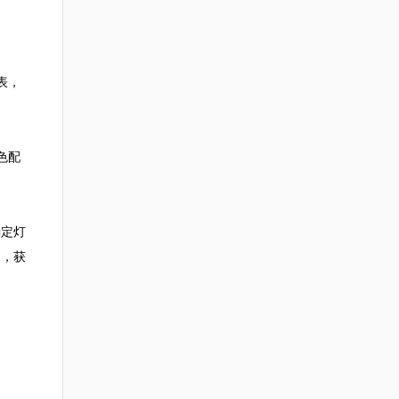
表，


色配
确定灯
询，获