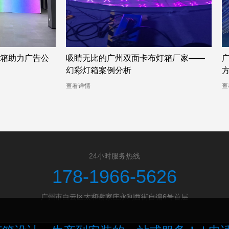
箱助力广告公
吸睛无比的广州双面卡布灯箱厂家——
广
幻彩灯箱案例分析
方
查看详情
查看
24小时服务热线
178-1966-5626
广州市白云区太和谢家庄永利西街自编6号首层