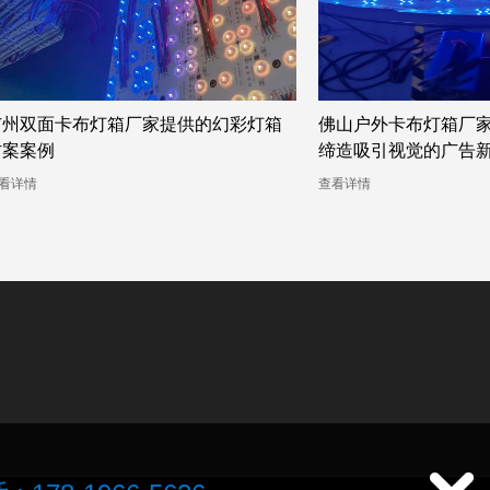
州双面卡布灯箱厂家提供的幻彩灯箱
佛山户外卡布灯箱厂家
案案例
缔造吸引视觉的广告新
详情
查看详情