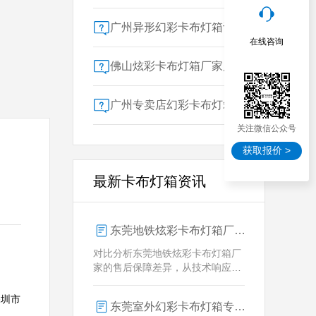
广州异形幻彩卡布灯箱订做：广告人必看的交付周期决策指南
在线咨询
佛山炫彩卡布灯箱厂家质量对比指南：广告公司选型核心参数解析
广州专卖店幻彩卡布灯箱选购指南：一位广告总监的售后保障启示录
关注微信公众号
获取报价 >
最新卡布灯箱资讯
东莞地铁炫彩卡布灯箱厂家售后保障对比指南：广告公司选型核心要素解析
对比分析东莞地铁炫彩卡布灯箱厂
家的售后保障差异，从技术响应、
定制维护、批量服务三维度为广告
公司提供选型参考，解析创怡灯箱
深圳市
东莞室外幻彩卡布灯箱专业供应商技术解析
在动态效果与全天候耐用性上的专