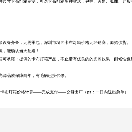
种尺寸卡布灯箱定制，可选卡布灯箱多种款式，包柱、圆角、弧面、异形
箱设备齐备，无需承包，深圳市墙面卡布灯箱价格无经销商，原始供货。

练，能确认当天配送！

箱可承诺：提供的卡布灯箱产品，不止带有优良的的光照效果，耐候性也
光源品质保障两年，有毛病已换代修。

卡布灯箱价格计算——完成支付——交货出厂（ps：一日内送出急单）