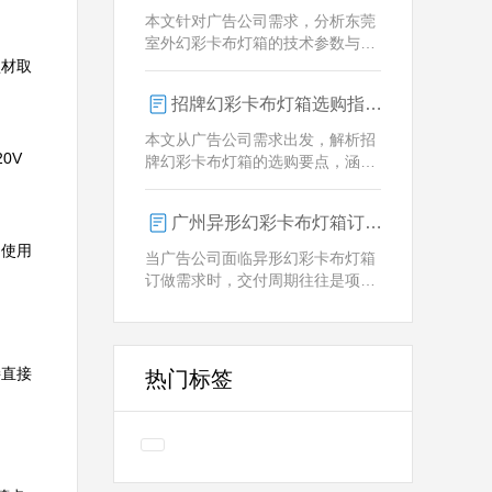
业解决方案。
本文针对广告公司需求，分析东莞
室外幻彩卡布灯箱的技术参数与定
制优势，重点解析动态视觉效果、
型材取
全天候耐用性及智能控制功能。
招牌幻彩卡布灯箱选购指南：广州广告公司专业视角
本文从广告公司需求出发，解析招
0V
牌幻彩卡布灯箱的选购要点，涵盖
技术参数、定制化服务及供应商响
应等核心维度，助力广告公司为客
广州异形幻彩卡布灯箱订做：广告人必看的交付周期决策指南
户提供专业解决方案。
、使用
当广告公司面临异形幻彩卡布灯箱
订做需求时，交付周期往往是项目
成败的关键。广州专业厂家如何通
过技术预配与柔性生产体系，将定
制周期压缩至行业领先水平？
接直接
热门标签