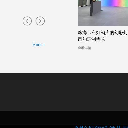
无边框卡布灯箱工厂提供的幻彩灯
珠海卡布灯箱店的幻彩灯
例
司的定制需求
More +
情
查看详情