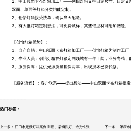
1、中山弧面卡布灯箱加工厂——创怡灯箱支持自定尺寸、自定义
双面、单面等灯箱分类均能定制。

2、创怡灯箱接受快单，确认当天配送。

3、有大批灯箱定制想法，可免费试样，某些铝型材可附加赠送。

【创怡灯箱优势】：

1、自产自销：中山弧面卡布灯箱加工厂——创怡灯箱为制作工厂
2、专业人员：创怡灯箱在灯箱定制领域有十年工龄，业务专精，能
3、服务保障：提供光源质量担保两年，出现损坏已换代修。

【服务流程】：客户联系——提出想法——中山双面卡布灯箱批发
热门标签：
上一条：
江门市定做灯箱案例|耐用、柔韧性好、透光性强
下一条：
肇庆市