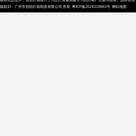
验和先进技术，创怡灯箱致力于为您打造最具吸引力的灯箱广告展示效果。选择创怡
版权归：广州市创怡灯箱制造有限公司 所有
粤ICP备2024310863号
网站地图