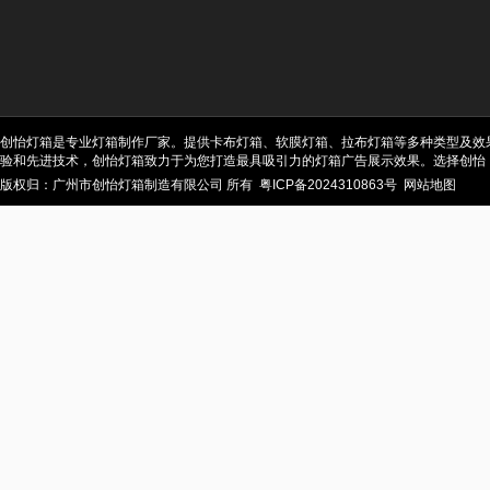
创怡灯箱是专业灯箱制作厂家。提供卡布灯箱、软膜灯箱、拉布灯箱等多种类型及效
验和先进技术，创怡灯箱致力于为您打造最具吸引力的灯箱广告展示效果。选择创怡
版权归：广州市创怡灯箱制造有限公司 所有
粤ICP备2024310863号
网站地图