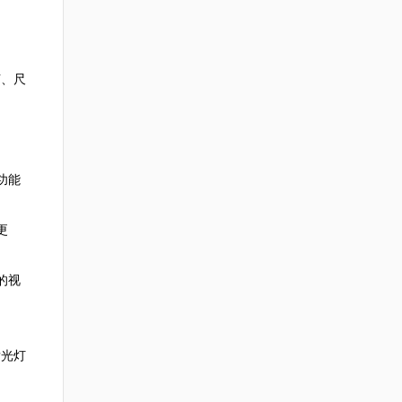
艺、尺
功能
更
的视
发光灯