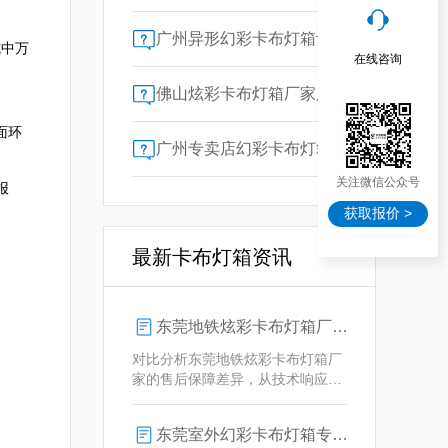
广州异形幻彩卡布灯箱订做：广告人必看的交付周期决策指南
式中万
在线咨询
佛山炫彩卡布灯箱厂家质量对比指南：广告公司选型核心参数解析
面环
广州专卖店幻彩卡布灯箱选购指南：一位广告总监的售后保障启示录
关注微信公众号
报
获取报价 >


最新卡布灯箱资讯
东莞地铁炫彩卡布灯箱厂家售后保障对比指南：广告公司选型核心要素解析
对比分析东莞地铁炫彩卡布灯箱厂
家的售后保障差异，从技术响应、
定制维护、批量服务三维度为广告
公司提供选型参考，解析创怡灯箱
东莞室外幻彩卡布灯箱专业供应商技术解析
在动态效果与全天候耐用性上的专