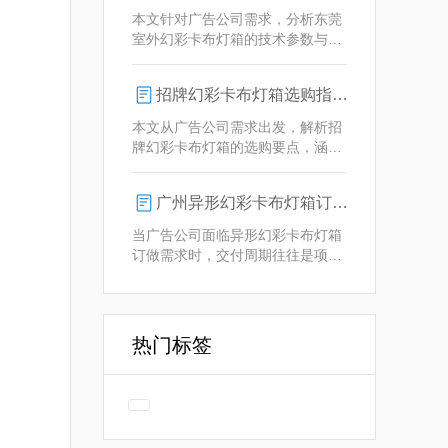
业解决方案。
本文针对广告公司需求，分析东莞
室外幻彩卡布灯箱的技术参数与定
制优势，重点解析动态视觉效果、
全天候耐用性及智能控制功能。
招牌幻彩卡布灯箱选购指南：广州广告公司专业视角
本文从广告公司需求出发，解析招
牌幻彩卡布灯箱的选购要点，涵盖
技术参数、定制化服务及供应商响
应等核心维度，助力广告公司为客
广州异形幻彩卡布灯箱订做：广告人必看的交付周期决策指南
户提供专业解决方案。
当广告公司面临异形幻彩卡布灯箱
订做需求时，交付周期往往是项目
成败的关键。广州专业厂家如何通
过技术预配与柔性生产体系，将定
制周期压缩至行业领先水平？
热门标签