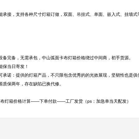
能承接，支持各种尺寸灯箱订做，双面、吊挂式、单面、嵌入式、挂墙式
设备完备，无需承包，中山弧面卡布灯箱价格绕过中间商，初手货源。

保当日寄发！

可承诺：提供的灯箱产品，不只限包含优秀的的光效展现，坚韧性也是俱佳
源质保两年，存在缺陷已换代修。

布灯箱价格计算——下单付款——工厂发货（ps：加急单当天配发）