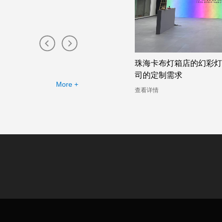
无边框卡布灯箱工厂提供的幻彩灯
珠海卡布灯箱店的幻彩灯
例
司的定制需求
More +
详情
查看详情