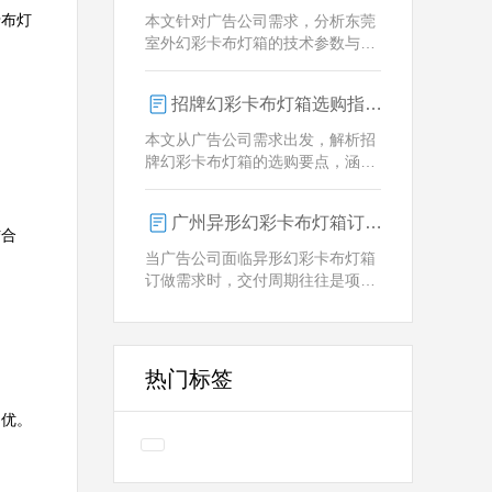
业解决方案。
卡布灯
本文针对广告公司需求，分析东莞
室外幻彩卡布灯箱的技术参数与定
制优势，重点解析动态视觉效果、
全天候耐用性及智能控制功能。
招牌幻彩卡布灯箱选购指南：广州广告公司专业视角
本文从广告公司需求出发，解析招
牌幻彩卡布灯箱的选购要点，涵盖
技术参数、定制化服务及供应商响
应等核心维度，助力广告公司为客
广州异形幻彩卡布灯箱订做：广告人必看的交付周期决策指南
户提供专业解决方案。
结合
当广告公司面临异形幻彩卡布灯箱
订做需求时，交付周期往往是项目
成败的关键。广州专业厂家如何通
过技术预配与柔性生产体系，将定
制周期压缩至行业领先水平？
热门标签
越优。