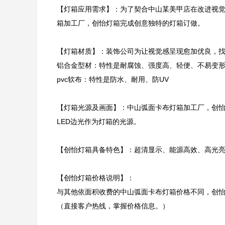
【灯箱应用需求】：为了契合中山某美甲店在改进视
箱加工厂，创怡灯箱完成创意独特的灯箱订做。

【灯箱材质】：装饰公司为让视觉感呈现愈加优良，找
铝合金型材：特性是耐腐蚀、强度高、轻便、不易变形
pvc软布：特性是防水、耐用、防UV

【灯箱光源及画面】：中山弧面卡布灯箱加工厂，创
LED边光作为灯箱的光源。

【创怡灯箱具备特色】：超清显示、能源高效、高光亮
【创怡灯箱价格说明】：

与其他依面积收费的中山弧面卡布灯箱价格不同，创
（直接客户热线，掌握价格信息。）
