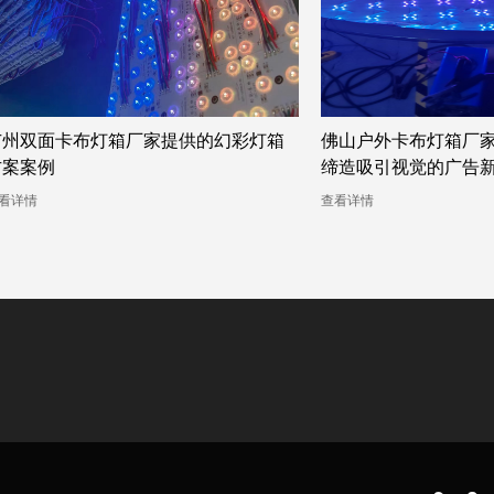
广州双面卡布灯箱厂家提供的幻彩灯箱
佛山户外卡布灯箱厂
方案案例
缔造吸引视觉的广告
看详情
查看详情