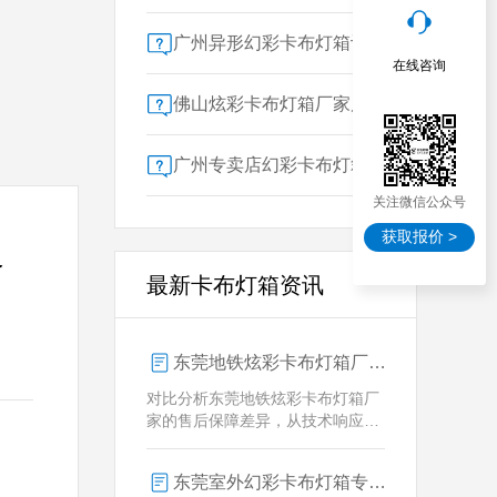
广州异形幻彩卡布灯箱订做：广告人必看的交付周期决策指南
在线咨询
佛山炫彩卡布灯箱厂家质量对比指南：广告公司选型核心参数解析
广州专卖店幻彩卡布灯箱选购指南：一位广告总监的售后保障启示录
关注微信公众号
获取报价 >
边
最新卡布灯箱资讯
东莞地铁炫彩卡布灯箱厂家售后保障对比指南：广告公司选型核心要素解析
对比分析东莞地铁炫彩卡布灯箱厂
家的售后保障差异，从技术响应、
定制维护、批量服务三维度为广告
公司提供选型参考，解析创怡灯箱
东莞室外幻彩卡布灯箱专业供应商技术解析
在动态效果与全天候耐用性上的专