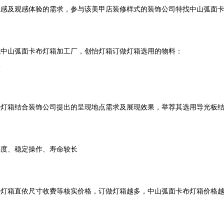
觉感及观感体验的需求，参与该美甲店装修样式的装饰公司特找中山弧面
中山弧面卡布灯箱加工厂，创怡灯箱订做灯箱选用的物料：



怡灯箱结合装饰公司提出的呈现地点需求及展现效果，举荐其选用导光板
度、稳定操作、寿命较长

怡灯箱直依尺寸收费等核实价格，订做灯箱越多，中山弧面卡布灯箱价格