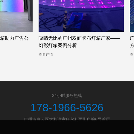
箱助力广告公
吸睛无比的广州双面卡布灯箱厂家——
幻彩灯箱案例分析
查看详情
查
24小时服务热线
178-1966-5626
广州市白云区太和谢家庄永利西街自编6号首层