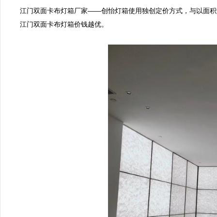
江门双面卡布灯箱厂家——创怡灯箱使用独创定价方式，与以面积
江门双面卡布灯箱价钱越优。
