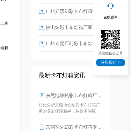
广州异形幻彩卡布灯箱订做：广告人必看的交付周期决策指南
在线咨询
示工具
佛山炫彩卡布灯箱厂家质量对比指南：广告公司选型核心参数解析
广州专卖店幻彩卡布灯箱选购指南：一位广告总监的售后保障启示录
从电耗
关注微信公众号
获取报价 >
最新卡布灯箱资讯
东莞地铁炫彩卡布灯箱厂家售后保障对比指南：广告公司选型核心要素解析
对比分析东莞地铁炫彩卡布灯箱厂
家的售后保障差异，从技术响应、
定制维护、批量服务三维度为广告
公司提供选型参考，解析创怡灯箱
东莞室外幻彩卡布灯箱专业供应商技术解析
在动态效果与全天候耐用性上的专