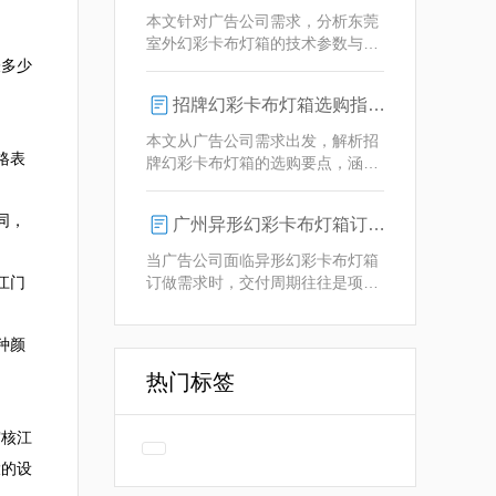
业解决方案。
本文针对广告公司需求，分析东莞
室外幻彩卡布灯箱的技术参数与定
表多少
制优势，重点解析动态视觉效果、
全天候耐用性及智能控制功能。
招牌幻彩卡布灯箱选购指南：广州广告公司专业视角
本文从广告公司需求出发，解析招
格表
牌幻彩卡布灯箱的选购要点，涵盖
技术参数、定制化服务及供应商响
应等核心维度，助力广告公司为客
同，
广州异形幻彩卡布灯箱订做：广告人必看的交付周期决策指南
户提供专业解决方案。
当广告公司面临异形幻彩卡布灯箱
江门
订做需求时，交付周期往往是项目
成败的关键。广州专业厂家如何通
过技术预配与柔性生产体系，将定
种颜
制周期压缩至行业领先水平？
热门标签
审核江
大的设