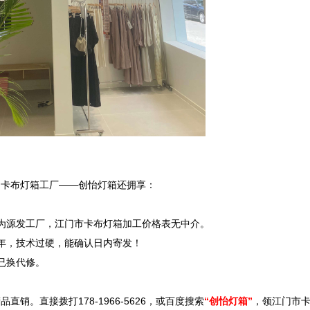
卡布灯箱工厂——创怡灯箱还拥享：

为源发工厂，江门市卡布灯箱加工价格表无中介。

年，技术过硬，能确认日内寄发！

换代修。

。直接拨打178-1966-5626，或百度搜索
“创怡灯箱”
，领江门市