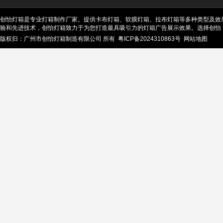
创怡灯箱是专业灯箱制作厂家。提供卡布灯箱、软膜灯箱、拉布灯箱等多种类型及效
验和先进技术，创怡灯箱致力于为您打造最具吸引力的灯箱广告展示效果。选择创怡
版权归：广州市创怡灯箱制造有限公司 所有
粤ICP备2024310863号
网站地图