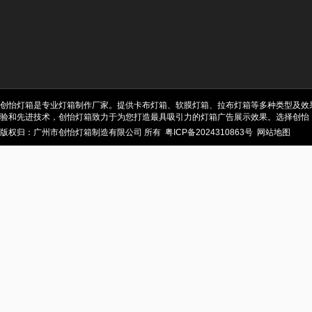
创怡灯箱是专业灯箱制作厂家。提供卡布灯箱、软膜灯箱、拉布灯箱等多种类型及效
验和先进技术，创怡灯箱致力于为您打造最具吸引力的灯箱广告展示效果。选择创怡
版权归：广州市创怡灯箱制造有限公司 所有
粤ICP备2024310863号
网站地图