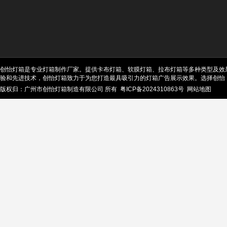
创怡灯箱是专业灯箱制作厂家。提供卡布灯箱、软膜灯箱、拉布灯箱等多种类型及效
验和先进技术，创怡灯箱致力于为您打造最具吸引力的灯箱广告展示效果。选择创怡
版权归：广州市创怡灯箱制造有限公司 所有
粤ICP备2024310863号
网站地图