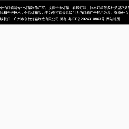
创怡灯箱是专业灯箱制作厂家。提供卡布灯箱、软膜灯箱、拉布灯箱等多种类型及效
验和先进技术，创怡灯箱致力于为您打造最具吸引力的灯箱广告展示效果。选择创怡
版权归：广州市创怡灯箱制造有限公司 所有
粤ICP备2024310863号
网站地图