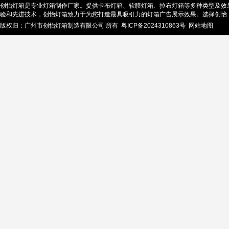
创怡灯箱是专业灯箱制作厂家。提供卡布灯箱、软膜灯箱、拉布灯箱等多种类型及效
验和先进技术，创怡灯箱致力于为您打造最具吸引力的灯箱广告展示效果。选择创怡
版权归：广州市创怡灯箱制造有限公司 所有
粤ICP备2024310863号
网站地图