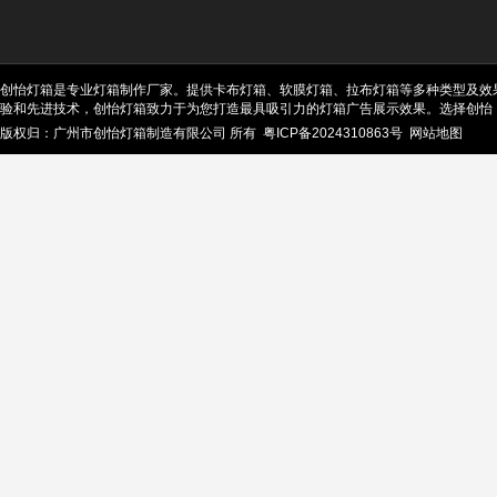
创怡灯箱是专业灯箱制作厂家。提供卡布灯箱、软膜灯箱、拉布灯箱等多种类型及效
验和先进技术，创怡灯箱致力于为您打造最具吸引力的灯箱广告展示效果。选择创怡
版权归：广州市创怡灯箱制造有限公司 所有
粤ICP备2024310863号
网站地图