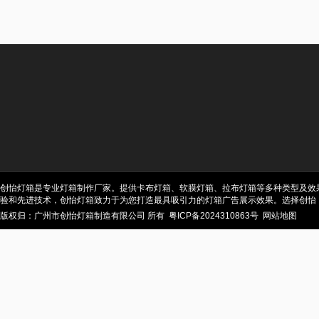
创怡灯箱是专业灯箱制作厂家。提供卡布灯箱、软膜灯箱、拉布灯箱等多种类型及效
验和先进技术，创怡灯箱致力于为您打造最具吸引力的灯箱广告展示效果。选择创怡
版权归：广州市创怡灯箱制造有限公司 所有
粤ICP备2024310863号
网站地图