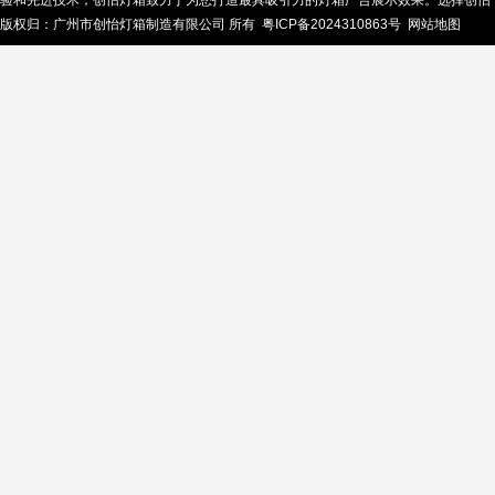
验和先进技术，创怡灯箱致力于为您打造最具吸引力的灯箱广告展示效果。选择创怡
版权归：广州市创怡灯箱制造有限公司 所有
粤ICP备2024310863号
网站地图