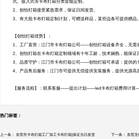
式、嵌入式等卡布灯箱分类皆能定制。

2、创怡灯箱接受紧急需求，保证日间发货。

3、有大批卡布灯箱定制计划，可赠送样品，某些边条可提供赠品。
【创怡灯箱优势】：

1、工厂直营：江门市卡布灯箱公司——创怡灯箱设备齐全，无需承
2、创怡灯箱在卡布灯箱定制领域有十年工龄，技术娴熟，能保证日
3、品质守护：江门市卡布灯箱公司——创怡灯箱可承诺：提供的
4、产品售后服务：江门市可提供无偿提供安装服务，提供光源高质
【服务流程】：联系客服——提出计划——led卡布灯箱费用计算
热门标签：
上一条：
东莞市卡布灯箱工厂加工卡布灯箱|保证当日发货
下一条：
东莞无