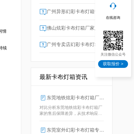
广州异形幻彩卡布灯箱订做：广告人必看的交付周期决策指南
在线咨询
佛山炫彩卡布灯箱厂家质量对比指南：广告公司选型核心参数解析
何情
广州专卖店幻彩卡布灯箱选购指南：一位广告总监的售后保障启示录
持续
关注微信公众号
获取报价 >


最新卡布灯箱资讯
东莞地铁炫彩卡布灯箱厂家售后保障对比指南：广告公司选型核心要素解析
对比分析东莞地铁炫彩卡布灯箱厂
家的售后保障差异，从技术响应、
定制维护、批量服务三维度为广告
公司提供选型参考，解析创怡灯箱
东莞室外幻彩卡布灯箱专业供应商技术解析
在动态效果与全天候耐用性上的专