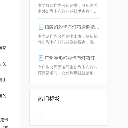
业解决方案。
本文针对广告公司需求，分析东莞
室外幻彩卡布灯箱的技术参数与定
制优势，重点解析动态视觉效果、
全天候耐用性及智能控制功能。
招牌幻彩卡布灯箱选购指南：广州广告公司专业视角


本文从广告公司需求出发，解析招
牌幻彩卡布灯箱的选购要点，涵盖
自然
技术参数、定制化服务及供应商响
应等核心维度，助力广告公司为客
广州异形幻彩卡布灯箱订做：广告人必看的交付周期决策指南
户提供专业解决方案。
，另
当广告公司面临异形幻彩卡布灯箱
订做需求时，交付周期往往是项目
成败的关键。广州专业厂家如何通
佛山
过技术预配与柔性生产体系，将定
制周期压缩至行业领先水平？
度的
热门标签
核定卡
说（直