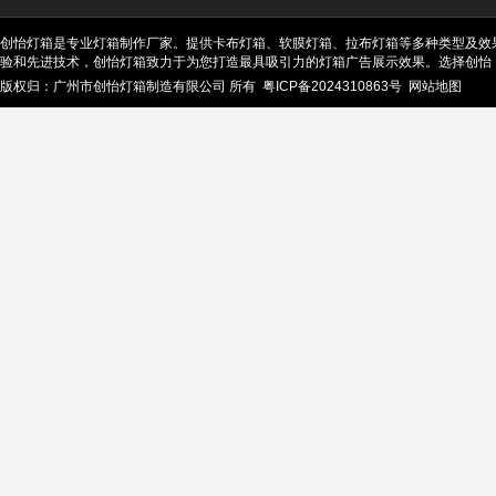
创怡灯箱是专业灯箱制作厂家。提供卡布灯箱、软膜灯箱、拉布灯箱等多种类型及效
验和先进技术，创怡灯箱致力于为您打造最具吸引力的灯箱广告展示效果。选择创怡
版权归：广州市创怡灯箱制造有限公司 所有
粤ICP备2024310863号
网站地图