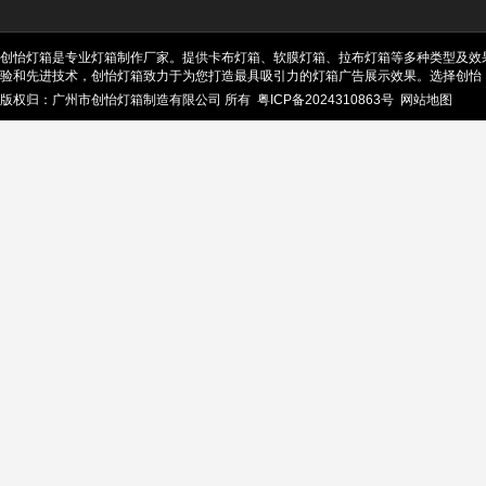
创怡灯箱是专业灯箱制作厂家。提供卡布灯箱、软膜灯箱、拉布灯箱等多种类型及效
验和先进技术，创怡灯箱致力于为您打造最具吸引力的灯箱广告展示效果。选择创怡
版权归：广州市创怡灯箱制造有限公司 所有
粤ICP备2024310863号
网站地图