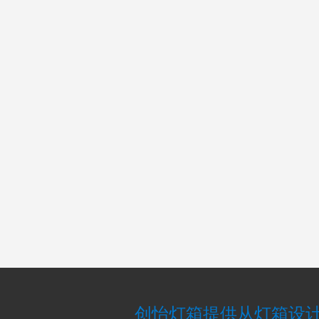
创怡灯箱提供从灯箱设