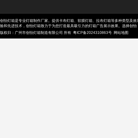
创怡灯箱是专业灯箱制作厂家。提供卡布灯箱、软膜灯箱、拉布灯箱等多种类型及效
验和先进技术，创怡灯箱致力于为您打造最具吸引力的灯箱广告展示效果。选择创怡
版权归：广州市创怡灯箱制造有限公司 所有
粤ICP备2024310863号
网站地图