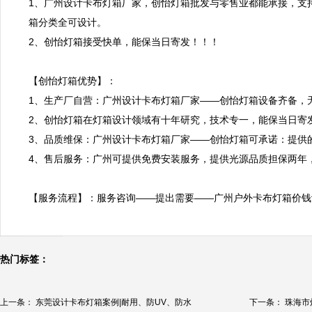
1、广州设计卡布灯箱厂家，创怡灯箱批发与零售业都能承接，支
箱分类全可设计。

2、创怡灯箱接受快单，能保当日寄发！！！

【创怡灯箱优势】：

1、生产厂自营：广州设计卡布灯箱厂家——创怡灯箱设备齐备，
2、创怡灯箱在灯箱设计领域有十年研究，技术专一，能保当日寄发
3、品质维保：广州设计卡布灯箱厂家——创怡灯箱可承诺：提供
4、售后服务：广州可提供免费安装服务，提供光源品质担保两年，
【服务流程】：服务咨询——提出需要——广州户外卡布灯箱价钱
热门标签：
上一条：
东莞设计卡布灯箱案例|耐用、防UV、防水
下一条：
珠海市