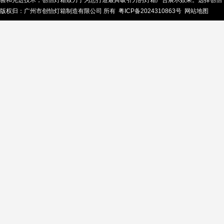
验和先进技术，创怡灯箱致力于为您打造最具吸引力的灯箱广告展示效果。选择创怡
版权归：广州市创怡灯箱制造有限公司 所有
粤ICP备2024310863号
网站地图