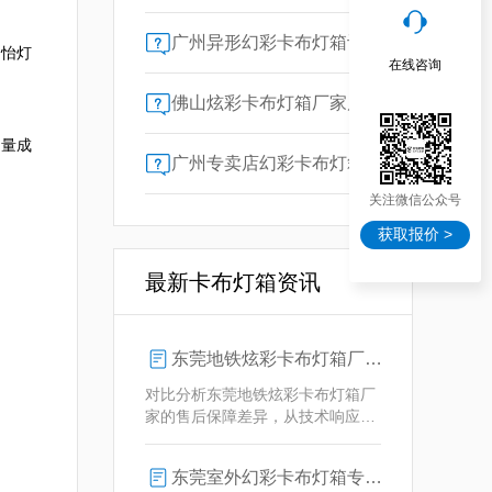
广州异形幻彩卡布灯箱订做：广告人必看的交付周期决策指南
创怡灯
在线咨询
佛山炫彩卡布灯箱厂家质量对比指南：广告公司选型核心参数解析
用量成
广州专卖店幻彩卡布灯箱选购指南：一位广告总监的售后保障启示录
关注微信公众号
获取报价 >
最新卡布灯箱资讯
东莞地铁炫彩卡布灯箱厂家售后保障对比指南：广告公司选型核心要素解析
对比分析东莞地铁炫彩卡布灯箱厂
家的售后保障差异，从技术响应、
定制维护、批量服务三维度为广告
公司提供选型参考，解析创怡灯箱
东莞室外幻彩卡布灯箱专业供应商技术解析
在动态效果与全天候耐用性上的专