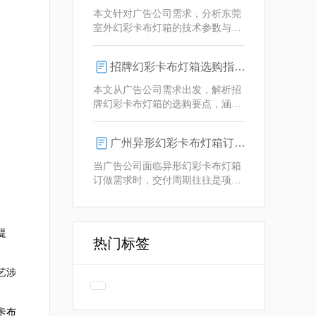
业解决方案。
本文针对广告公司需求，分析东莞
室外幻彩卡布灯箱的技术参数与定
制优势，重点解析动态视觉效果、
全天候耐用性及智能控制功能。
招牌幻彩卡布灯箱选购指南：广州广告公司专业视角
本文从广告公司需求出发，解析招
牌幻彩卡布灯箱的选购要点，涵盖
技术参数、定制化服务及供应商响
应等核心维度，助力广告公司为客
广州异形幻彩卡布灯箱订做：广告人必看的交付周期决策指南
户提供专业解决方案。
当广告公司面临异形幻彩卡布灯箱
订做需求时，交付周期往往是项目
成败的关键。广州专业厂家如何通
过技术预配与柔性生产体系，将定
制周期压缩至行业领先水平？
提
热门标签
艺涉
卡布