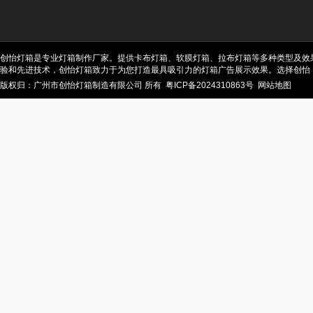
创怡灯箱是专业灯箱制作厂家。提供卡布灯箱、软膜灯箱、拉布灯箱等多种类型及效
验和先进技术，创怡灯箱致力于为您打造最具吸引力的灯箱广告展示效果。选择创怡
版权归：广州市创怡灯箱制造有限公司 所有
粤ICP备2024310863号
网站地图