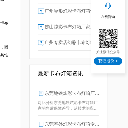
广州异形幻彩卡布灯箱订做：广告人必看的交付周期决策指南
在线咨询
面卡布
佛山炫彩卡布灯箱厂家质量对比指南：广告公司选型核心参数解析
广州专卖店幻彩卡布灯箱选购指南：一位广告总监的售后保障启示录
的，因
关注微信公众号
最具性
获取报价 >
最新卡布灯箱资讯
东莞地铁炫彩卡布灯箱厂家售后保障对比指南：广告公司选型核心要素解析
对比分析东莞地铁炫彩卡布灯箱厂
家的售后保障差异，从技术响应、
定制维护、批量服务三维度为广告
公司提供选型参考，解析创怡灯箱
东莞室外幻彩卡布灯箱专业供应商技术解析
在动态效果与全天候耐用性上的专