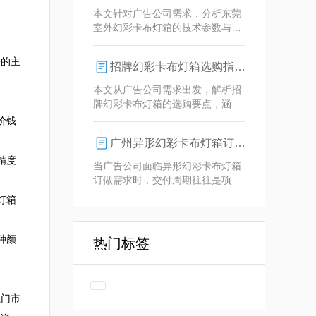
业解决方案。
本文针对广告公司需求，分析东莞
室外幻彩卡布灯箱的技术参数与定
制优势，重点解析动态视觉效果、
全天候耐用性及智能控制功能。
少的主
招牌幻彩卡布灯箱选购指南：广州广告公司专业视角
本文从广告公司需求出发，解析招
牌幻彩卡布灯箱的选购要点，涵盖
技术参数、定制化服务及供应商响
价钱
应等核心维度，助力广告公司为客
广州异形幻彩卡布灯箱订做：广告人必看的交付周期决策指南
户提供专业解决方案。
精度
当广告公司面临异形幻彩卡布灯箱
订做需求时，交付周期往往是项目
成败的关键。广州专业厂家如何通
灯箱
过技术预配与柔性生产体系，将定
制周期压缩至行业领先水平？
种颜
热门标签
江门市