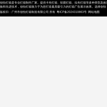
创怡灯箱是专业灯箱制作厂家。提供卡布灯箱、软膜灯箱、拉布灯箱等多种类型及效
验和先进技术，创怡灯箱致力于为您打造最具吸引力的灯箱广告展示效果。选择创怡
版权归：广州市创怡灯箱制造有限公司 所有
粤ICP备2024310863号
网站地图