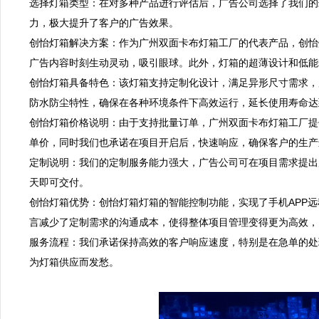
选择灯箱类型：在对多种产品进行评估后，广告公司选择了我们的
力，极大提升了客户的广告效果。                                                                
创怡灯箱解决方案：作为广州双面卡布灯箱工厂的代表产品，创怡灯
广告内容时刻生动灵动，吸引眼球。此外，灯箱的超薄设计和低能耗特点，使得安装更为便利，操作更为经济。                                         
创怡灯箱具备特色：该灯箱支持定制化设计，满足异形尺寸需求，广
防水防尘特性，确保在各种环境条件下高效运行，延长使用寿命达到5万小时以上。                                                             
创怡灯箱价格说明：由于支持批量订单，广州双面卡布灯箱工厂提
单价，同时我们也承诺在项目开启后，快速响应，确保客户的生产进度不会受到影响。                                                                                     
定制说明：我们的定制服务能力强大，广告公司可在项目需求提出
天即可交付。                                                                                     
创怡灯箱优势：创怡灯箱灯箱的智能控制功能，实现了手机APP
言减少了定制需求的沟通成本，使得整体项目管理变得更为高效，同时售后服务透明，让客户安心。                                                                 
服务流程：我们承诺保持高效的客户响应速度，特别是在急单的处
为灯箱供应而发愁。                                                                             