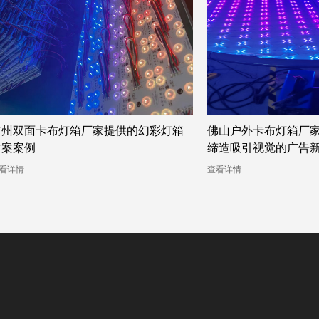
广州双面卡布灯箱厂家提供的幻彩灯箱
佛山户外卡布灯箱厂
方案案例
缔造吸引视觉的广告
看详情
查看详情