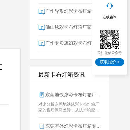
广州异形幻彩卡布灯箱订做：广告人必看的交付周期决策指南
在线咨询
佛山炫彩卡布灯箱厂家质量对比指南：广告公司选型核心参数解析
广州专卖店幻彩卡布灯箱选购指南：一位广告总监的售后保障启示录
关注微信公众号
获取报价 >
性
最新卡布灯箱资讯
东莞地铁炫彩卡布灯箱厂家售后保障对比指南：广告公司选型核心要素解析
对比分析东莞地铁炫彩卡布灯箱厂
家的售后保障差异，从技术响应、
定制维护、批量服务三维度为广告
公司提供选型参考，解析创怡灯箱
东莞室外幻彩卡布灯箱专业供应商技术解析
在动态效果与全天候耐用性上的专