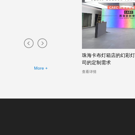
无边框卡布灯箱工厂提供的幻彩灯
珠海卡布灯箱店的幻彩灯
例
司的定制需求
More +
详情
查看详情