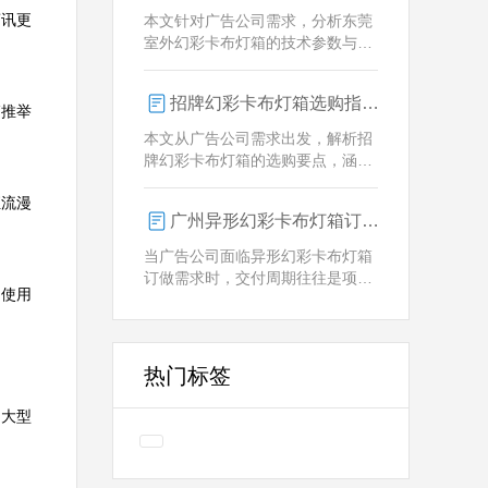
业解决方案。
商讯更
本文针对广告公司需求，分析东莞
室外幻彩卡布灯箱的技术参数与定
制优势，重点解析动态视觉效果、
全天候耐用性及智能控制功能。
招牌幻彩卡布灯箱选购指南：广州广告公司专业视角
箱推举
本文从广告公司需求出发，解析招
牌幻彩卡布灯箱的选购要点，涵盖
技术参数、定制化服务及供应商响
恒流漫
应等核心维度，助力广告公司为客
广州异形幻彩卡布灯箱订做：广告人必看的交付周期决策指南
户提供专业解决方案。
当广告公司面临异形幻彩卡布灯箱
订做需求时，交付周期往往是项目
、使用
成败的关键。广州专业厂家如何通
过技术预配与柔性生产体系，将定
制周期压缩至行业领先水平？
热门标签
，大型