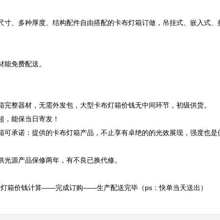
尺寸、多种厚度、结构配件自由搭配的卡布灯箱订做，吊挂式、嵌入式、
能免费配送。

箱完整器材，无需外发包，大型卡布灯箱价钱无中间环节，初级供货。

超，能保当日寄发！

箱可承诺：提供的卡布灯箱产品，不止享有卓绝的的光效展现，强度也是
供光源产品保修两年，有不良已换代修。

灯箱价钱计算——完成订购——生产配送完毕（ps：快单当天送出）