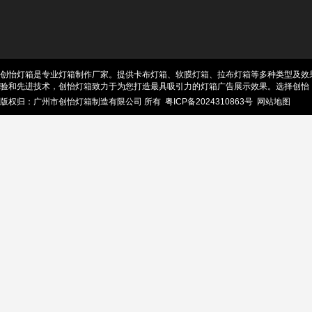
创怡灯箱是专业灯箱制作厂家。提供卡布灯箱、软膜灯箱、拉布灯箱等多种类型及效
验和先进技术，创怡灯箱致力于为您打造最具吸引力的灯箱广告展示效果。选择创怡
版权归：广州市创怡灯箱制造有限公司 所有
粤ICP备2024310863号
网站地图