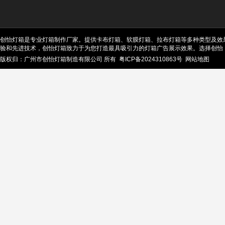
创怡灯箱是专业灯箱制作厂家。提供卡布灯箱、软膜灯箱、拉布灯箱等多种类型及效
验和先进技术，创怡灯箱致力于为您打造最具吸引力的灯箱广告展示效果。选择创怡
版权归：广州市创怡灯箱制造有限公司 所有
粤ICP备2024310863号
网站地图