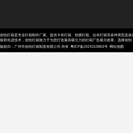
创怡灯箱是专业灯箱制作厂家。提供卡布灯箱、软膜灯箱、拉布灯箱等多种类型及效
验和先进技术，创怡灯箱致力于为您打造最具吸引力的灯箱广告展示效果。选择创怡
版权归：广州市创怡灯箱制造有限公司 所有
粤ICP备2024310863号
网站地图