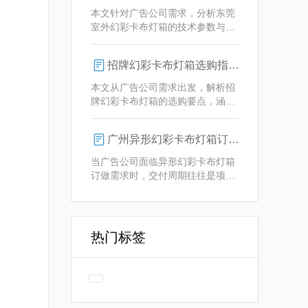
业解决方案。
本文针对广告公司需求，分析东莞
室外幻彩卡布灯箱的技术参数与定
制优势，重点解析动态视觉效果、
全天候耐用性及智能控制功能。
招牌幻彩卡布灯箱选购指南：广州广告公司专业视角
本文从广告公司需求出发，解析招
牌幻彩卡布灯箱的选购要点，涵盖
技术参数、定制化服务及供应商响
应等核心维度，助力广告公司为客
广州异形幻彩卡布灯箱订做：广告人必看的交付周期决策指南
户提供专业解决方案。
当广告公司面临异形幻彩卡布灯箱
订做需求时，交付周期往往是项目
成败的关键。广州专业厂家如何通
过技术预配与柔性生产体系，将定
制周期压缩至行业领先水平？
热门标签