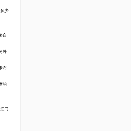
格多少
格自
另外
卡布
度的
，江门