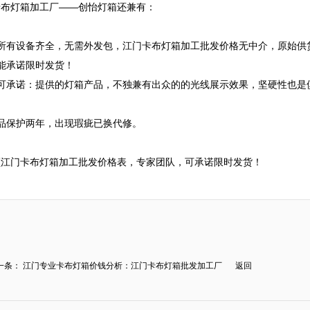
布灯箱加工厂——创怡灯箱还兼有：

所有设备齐全，无需外发包，江门卡布灯箱加工批发价格无中介，原始供货
承诺限时发货！

可承诺：提供的灯箱产品，不独兼有出众的的光线展示效果，坚硬性也是
品保护两年，出现瑕疵已换代修。

领江门卡布灯箱加工批发价格表，专家团队，可承诺限时发货！
一条：
江门专业卡布灯箱价钱分析：江门卡布灯箱批发加工厂
返回
.