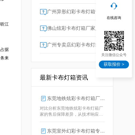
广州异形幻彩卡布灯箱订做：广告人必看的交付周期决策指南
在线咨询
？听江
佛山炫彩卡布灯箱厂家质量对比指南：广告公司选型核心参数解析
广州专卖店幻彩卡布灯箱选购指南：一位广告总监的售后保障启示录
为占据
关注微信公众号
服务来
获取报价 >
最新卡布灯箱资讯
东莞地铁炫彩卡布灯箱厂家售后保障对比指南：广告公司选型核心要素解析
对比分析东莞地铁炫彩卡布灯箱厂
家的售后保障差异，从技术响应、
定制维护、批量服务三维度为广告
公司提供选型参考，解析创怡灯箱
东莞室外幻彩卡布灯箱专业供应商技术解析
在动态效果与全天候耐用性上的专