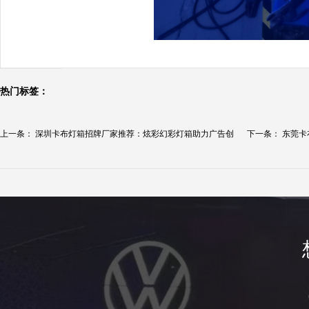
热门标签：
上一条：
深圳卡布灯箱招牌厂家推荐：炫彩幻彩灯箱助力广告创
下一条：
东莞卡
意...
广...