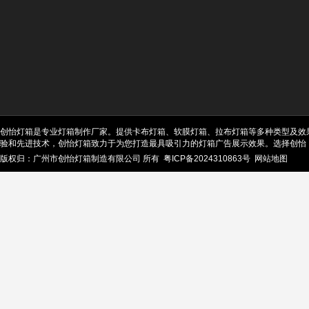
创怡灯箱是专业灯箱制作厂家。提供卡布灯箱、软膜灯箱、拉布灯箱等多种类型及效
验和先进技术，创怡灯箱致力于为您打造最具吸引力的灯箱广告展示效果。选择创怡
版权归：广州市创怡灯箱制造有限公司 所有
粤ICP备2024310863号
网站地图