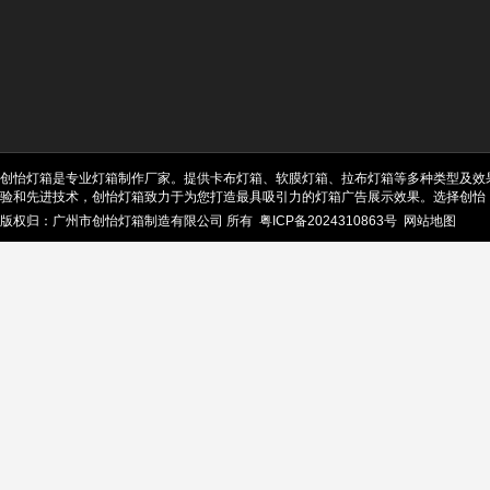
创怡灯箱是专业灯箱制作厂家。提供卡布灯箱、软膜灯箱、拉布灯箱等多种类型及效
验和先进技术，创怡灯箱致力于为您打造最具吸引力的灯箱广告展示效果。选择创怡
版权归：广州市创怡灯箱制造有限公司 所有
粤ICP备2024310863号
网站地图