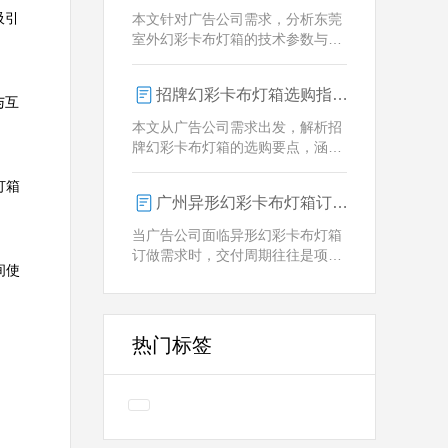
业解决方案。
吸引
本文针对广告公司需求，分析东莞
室外幻彩卡布灯箱的技术参数与定
制优势，重点解析动态视觉效果、
全天候耐用性及智能控制功能。
招牌幻彩卡布灯箱选购指南：广州广告公司专业视角
与互
本文从广告公司需求出发，解析招
牌幻彩卡布灯箱的选购要点，涵盖
技术参数、定制化服务及供应商响
灯箱
应等核心维度，助力广告公司为客
广州异形幻彩卡布灯箱订做：广告人必看的交付周期决策指南
户提供专业解决方案。
当广告公司面临异形幻彩卡布灯箱
订做需求时，交付周期往往是项目
间使
成败的关键。广州专业厂家如何通
过技术预配与柔性生产体系，将定
制周期压缩至行业领先水平？
热门标签