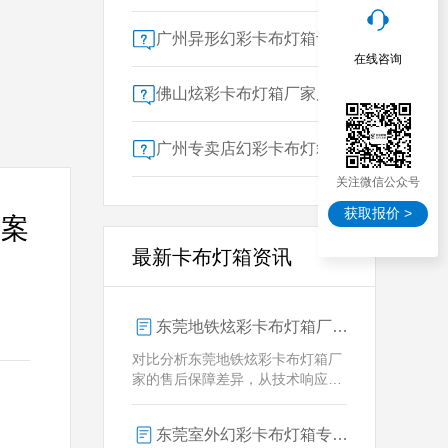
广州异形幻彩卡布灯箱订做：广告人必看的交付周期决策指南
在线咨询
佛山炫彩卡布灯箱厂家质量对比指南：广告公司选型核心参数解析
广州专卖店幻彩卡布灯箱选购指南：一位广告总监的售后保障启示录
关注微信公众号
获取报价 >
箱案
最新卡布灯箱资讯
东莞地铁炫彩卡布灯箱厂家售后保障对比指南：广告公司选型核心要素解析
对比分析东莞地铁炫彩卡布灯箱厂
家的售后保障差异，从技术响应、
定制维护、批量服务三维度为广告
公司提供选型参考，解析创怡灯箱
东莞室外幻彩卡布灯箱专业供应商技术解析
在动态效果与全天候耐用性上的专