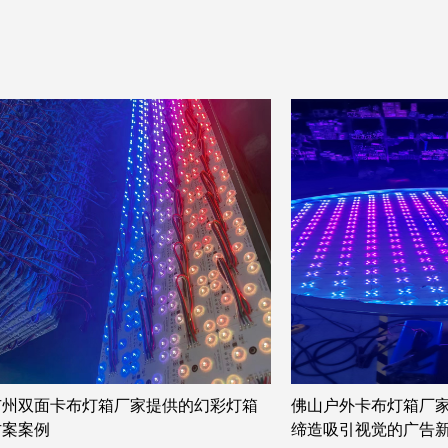
佛山户外卡布灯箱厂家推出幻彩灯箱，
广州订做卡布灯箱厂家 
缔造吸引视觉的广告新体验
告公司完美呈现