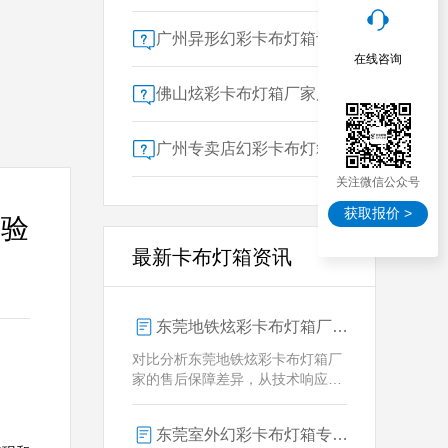
广州异形幻彩卡布灯箱订做：广告人必看的交付周期决策指南
在线咨询
佛山炫彩卡布灯箱厂家质量对比指南：广告公司选型核心参数解析
广州专卖店幻彩卡布灯箱选购指南：一位广告总监的售后保障启示录
关注微信公众号
获取报价 >
体验
最新卡布灯箱资讯
东莞地铁炫彩卡布灯箱厂家售后保障对比指南：广告公司选型核心要素解析
对比分析东莞地铁炫彩卡布灯箱厂
家的售后保障差异，从技术响应、
定制维护、批量服务三维度为广告
公司提供选型参考，解析创怡灯箱
东莞室外幻彩卡布灯箱专业供应商技术解析
在动态效果与全天候耐用性上的专