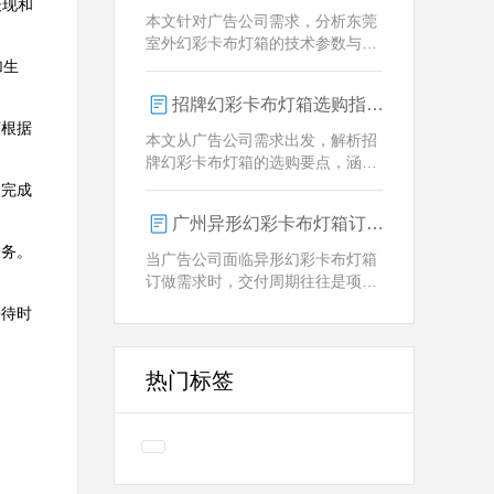
表现和
业解决方案。
本文针对广告公司需求，分析东莞
室外幻彩卡布灯箱的技术参数与定
制优势，重点解析动态视觉效果、
加生
全天候耐用性及智能控制功能。
招牌幻彩卡布灯箱选购指南：广州广告公司专业视角
可根据
本文从广告公司需求出发，解析招
牌幻彩卡布灯箱的选购要点，涵盖
技术参数、定制化服务及供应商响
天完成
应等核心维度，助力广告公司为客
广州异形幻彩卡布灯箱订做：广告人必看的交付周期决策指南
户提供专业解决方案。
服务。
当广告公司面临异形幻彩卡布灯箱
订做需求时，交付周期往往是项目
成败的关键。广州专业厂家如何通
等待时
过技术预配与柔性生产体系，将定
制周期压缩至行业领先水平？
热门标签