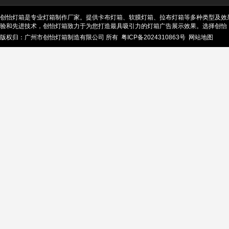
创怡灯箱是专业灯箱制作厂家。提供卡布灯箱、软膜灯箱、拉布灯箱等多种类型及效
验和先进技术，创怡灯箱致力于为您打造最具吸引力的灯箱广告展示效果。选择创怡
版权归：广州市创怡灯箱制造有限公司 所有
粤ICP备2024310863号
网站地图