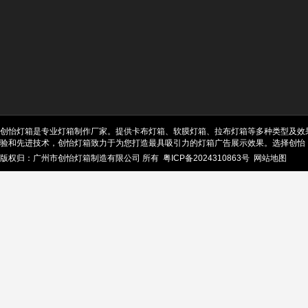
创怡灯箱是专业灯箱制作厂家。提供卡布灯箱、软膜灯箱、拉布灯箱等多种类型及效
验和先进技术，创怡灯箱致力于为您打造最具吸引力的灯箱广告展示效果。选择创怡
版权归：广州市创怡灯箱制造有限公司 所有
粤ICP备2024310863号
网站地图