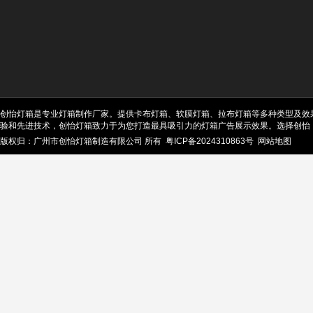
创怡灯箱是专业灯箱制作厂家。提供卡布灯箱、软膜灯箱、拉布灯箱等多种类型及效
验和先进技术，创怡灯箱致力于为您打造最具吸引力的灯箱广告展示效果。选择创怡
版权归：广州市创怡灯箱制造有限公司 所有
粤ICP备2024310863号
网站地图