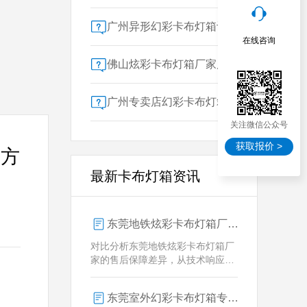
广州异形幻彩卡布灯箱订做：广告人必看的交付周期决策指南
在线咨询
佛山炫彩卡布灯箱厂家质量对比指南：广告公司选型核心参数解析
广州专卖店幻彩卡布灯箱选购指南：一位广告总监的售后保障启示录
关注微信公众号
获取报价 >
决方
最新卡布灯箱资讯
东莞地铁炫彩卡布灯箱厂家售后保障对比指南：广告公司选型核心要素解析
对比分析东莞地铁炫彩卡布灯箱厂
家的售后保障差异，从技术响应、
定制维护、批量服务三维度为广告
公司提供选型参考，解析创怡灯箱
东莞室外幻彩卡布灯箱专业供应商技术解析
在动态效果与全天候耐用性上的专