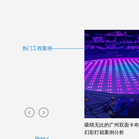
热门工程案例
卡布灯箱店的幻彩灯箱助力广告公
吸睛无比的广州双面卡布
定制需求
幻彩灯箱案例分析
More +