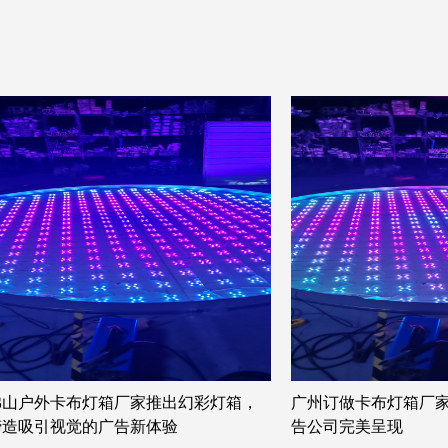
佛山户外卡布灯箱厂家推出幻彩灯箱，
广州订做卡布灯箱厂家 
缔造吸引视觉的广告新体验
告公司完美呈现