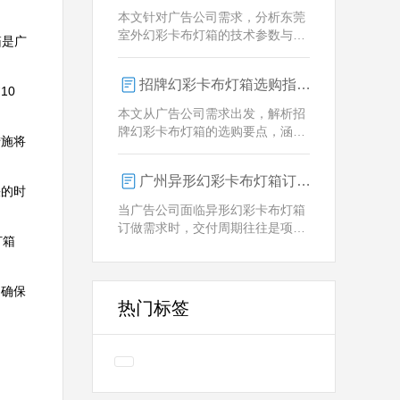
业解决方案。
本文针对广告公司需求，分析东莞
室外幻彩卡布灯箱的技术参数与定
箱是广
制优势，重点解析动态视觉效果、
全天候耐用性及智能控制功能。
招牌幻彩卡布灯箱选购指南：广州广告公司专业视角
10
本文从广告公司需求出发，解析招
牌幻彩卡布灯箱的选购要点，涵盖
措施将
技术参数、定制化服务及供应商响
应等核心维度，助力广告公司为客
广州异形幻彩卡布灯箱订做：广告人必看的交付周期决策指南
户提供专业解决方案。
快的时
当广告公司面临异形幻彩卡布灯箱
订做需求时，交付周期往往是项目
灯箱
成败的关键。广州专业厂家如何通
过技术预配与柔性生产体系，将定
制周期压缩至行业领先水平？
，确保
热门标签